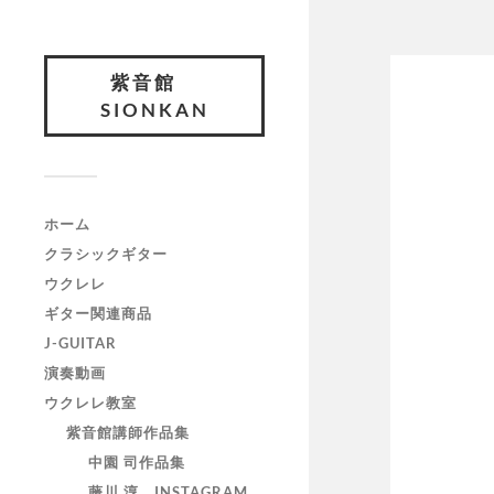
紫音館
SIONKAN
ホーム
クラシックギター
ウクレレ
ギター関連商品
J-GUITAR
演奏動画
ウクレレ教室
紫音館講師作品集
中園 司作品集
藤川 淳 INSTAGRAM