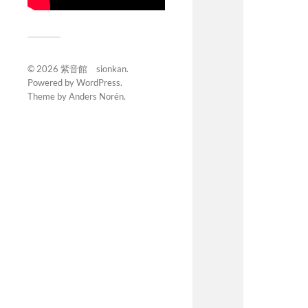
© 2026
紫音館 sionkan
.
Powered by
WordPress
.
Theme by
Anders Norén
.