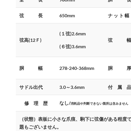
弦 長
650mm
ナ ッ ト 幅
(
１弦)2.6mm
弦高(12Ｆ)
弦 
(
６弦)3.6mm
胴 幅
278-240-368mm
胴 
サドル出代
3.0
～3.6mm
付 属 
なし/
修 理 歴
消耗品や判断できない箇所は含みません
（状態）表板に小さな爪痕、駒下に弦傷がある程度
題もございません。