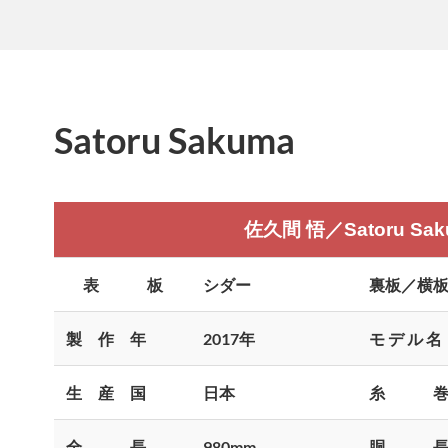
Satoru Sakuma
佐久間 悟／Satoru Sak
表 板
シダー
裏板／横
製 作 年
2017
年
モ デ ル 名
生 産 国
日本
糸 
全 長
980mm
胴 