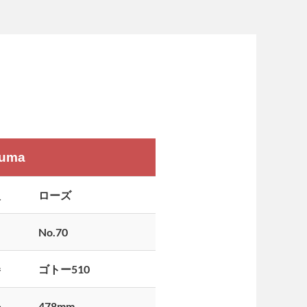
uma
板
ローズ
No.70
巻
ゴトー510
長
478mm