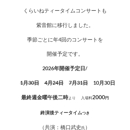
くらいねティータイムコンサートも
紫音館に移行しました。
季節ごとに年4回のコンサートを
開催予定です。
2026年開催予定日/
1月30日
4月24日
7月31日
10月30日
最終週金曜午後二時
2000
より
入場料
円
終演後ティータイム
つき
（
共演：橋口武史
）
氏