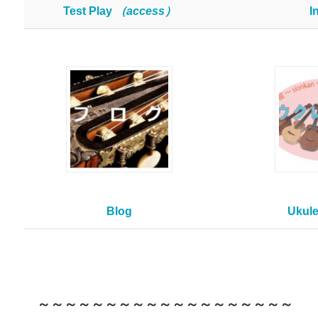
Test Play
（access）
I
Blog
Ukule
～～～～～～～～～～～～～～～～～～～